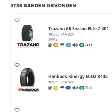
2783 BANDEN GEVONDEN
Trazano All Season Elite Z-401
185/60 R14 82H
3PMSF
71 db
D
C
B
Hankook Kinergy ECO2 K435
185/60 R14 82H
70 db
C
A
B