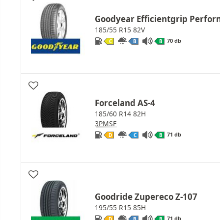
Goodyear Efficientgrip Perfo
185/55 R15 82V
70 db
C
B
B
Forceland AS-4
185/60 R14 82H
3PMSF
71 db
D
C
B
Goodride Zupereco Z-107
195/55 R15 85H
71 db
D
B
B