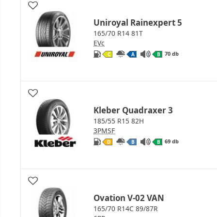
Uniroyal Rainexpert 5
165/70 R14 81T
EVc
70 db
C
A
B
Kleber Quadraxer 3
185/55 R15 82H
3PMSF
69 db
D
B
B
Ovation V-02 VAN
165/70 R14C 89/87R