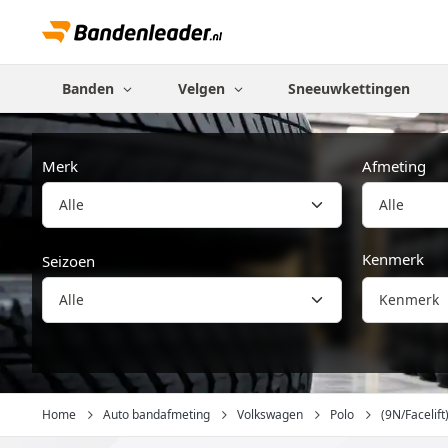
Banden
Velgen
Sneeuwkettingen
Merk
Afmeting
Alle
Kenmerk
Seizoen
Kenmerk
Home
Auto bandafmeting
Volkswagen
Polo
(9N/Facelift)