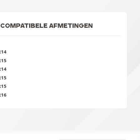
COMPATIBELE AFMETINGEN
R14
R15
R14
R15
R15
R16