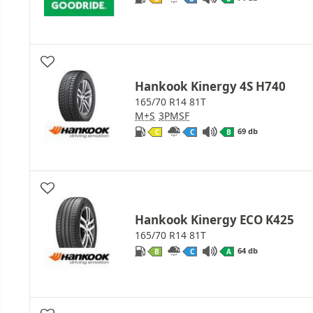
Hankook Kinergy 4S H740
165/70 R14 81T
M+S
3PMSF
69 db
C
C
B
Hankook Kinergy ECO K425
165/70 R14 81T
64 db
B
C
A