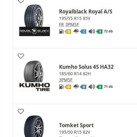
Royalblack Royal A/S
195/55 R15 85V
FR
3PMSF
72 db
D
C
B
Kumho Solus 4S HA32
185/60 R14 82H
3PMSF
71 db
D
B
B
Tomket Sport
195/50 R15 82V