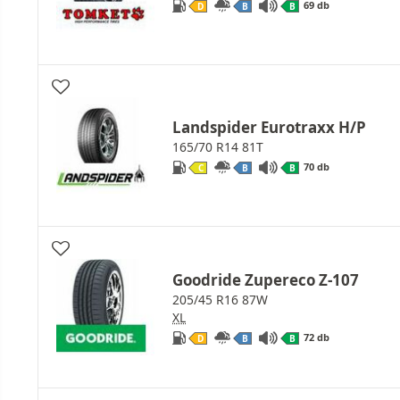
69 db
D
B
B
Landspider Eurotraxx H/P
165/70 R14 81T
70 db
C
B
B
Goodride Zupereco Z-107
205/45 R16 87W
XL
72 db
D
B
B