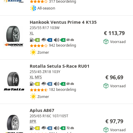
317 beoordeling
All-season
Hankook Ventus Prime 4 K135
235/55 R17 103W
€
113,79
XL
69 db
B
A
A
Voorraad
942 beoordeling
Zomer
Rotalla Setula S-Race RU01
255/45 ZR18 103Y
€
96,69
XL
MFS
69 db
C
B
A
Voorraad
182 beoordeling
Zomer
Aplus A867
205/65 R16C 107/105T
€
97,79
8PR
72 db
C
B
B
Voorraad