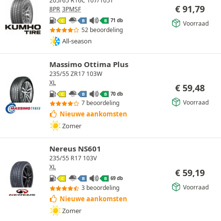
205/65 R16C 107/105T
€
91,79
8PR
3PMSF
71 db
C
B
B
Voorraad
52 beoordeling
All-season
Massimo Ottima Plus
235/55 ZR17 103W
XL
€
59,48
70 db
C
B
B
Voorraad
7 beoordeling
Nieuwe aankomsten
Zomer
Nereus NS601
235/55 R17 103V
XL
€
59,19
69 db
C
B
B
Voorraad
3 beoordeling
Nieuwe aankomsten
Zomer