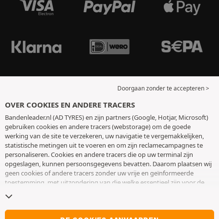
Doorgaan zonder te accepteren >
OVER COOKIES EN ANDERE TRACERS
Bandenleader.nl (AD TYRES) en zijn partners (Google, Hotjar, Microsoft)
gebruiken cookies en andere tracers (webstorage) om de goede
werking van de site te verzekeren, uw navigatie te vergemakkelijken,
statistische metingen uit te voeren en om zijn reclamecampagnes te
personaliseren. Cookies en andere tracers die op uw terminal zijn
opgeslagen, kunnen persoonsgegevens bevatten. Daarom plaatsen wij
geen cookies of andere tracers zonder uw vrije en geïnformeerde
toestemming, met uitzondering van die welke essentieel zijn voor de
werking van de site. We bewaren uw keuze 6 maanden. U kunt uw
toestemming op elk moment intrekken door naar de pagina over
cookies en andere tracers
te gaan. U kunt ervoor kiezen om verder te