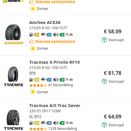
Nieuwe aankomsten
Zomer
Anchee AC838
215/65 R16C 109/107T
€
58,09
71 db
D
C
B
Voorraad
Nieuwe aankomsten
Zomer
Tracmax X-Privilo RF19
215/65 R16C 109/107T
€
81,78
8PR
71 db
C
C
B
Voorraad
47 beoordeling
Zomer
Tracmax A/S Trac Saver
235/55 ZR17 103W
€
64,09
XL
M+S
72 db
C
B
B
Voorraad
1328 beoordeling