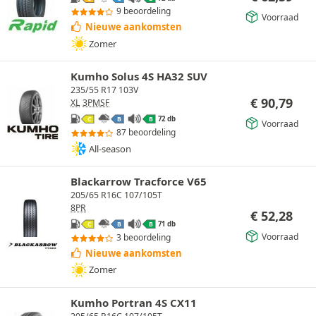
9 beoordeling
Voorraad
Nieuwe aankomsten
Zomer
Kumho Solus 4S HA32 SUV
235/55 R17 103V
€
90,79
XL
3PMSF
72 db
C
B
B
Voorraad
87 beoordeling
All-season
Blackarrow Tracforce V65
205/65 R16C 107/105T
8PR
€
52,28
71 db
C
B
B
Voorraad
3 beoordeling
Nieuwe aankomsten
Zomer
Kumho Portran 4S CX11