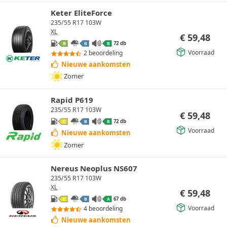
Keter EliteForce
235/55 R17 103W
XL
€
59,48
72 db
B
B
B
Voorraad
2 beoordeling
Nieuwe aankomsten
Zomer
Rapid P619
235/55 R17 103W
€
59,48
72 db
C
B
B
Voorraad
Nieuwe aankomsten
Zomer
Nereus Neoplus NS607
235/55 R17 103W
XL
€
59,48
67 db
C
B
A
Voorraad
4 beoordeling
Nieuwe aankomsten