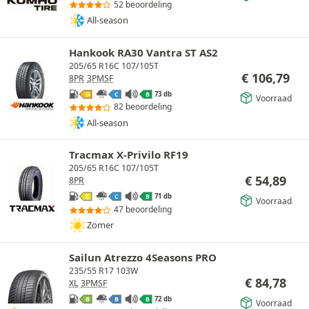
52 beoordeling
All-season
Hankook RA30 Vantra ST AS2
205/65 R16C 107/105T
€
106,79
8PR
3PMSF
73 db
D
C
B
Voorraad
82 beoordeling
All-season
Tracmax X-Privilo RF19
205/65 R16C 107/105T
€
54,89
8PR
71 db
C
C
B
Voorraad
47 beoordeling
Zomer
Sailun Atrezzo 4Seasons PRO
235/55 R17 103W
€
84,78
XL
3PMSF
72 db
B
B
B
Voorraad