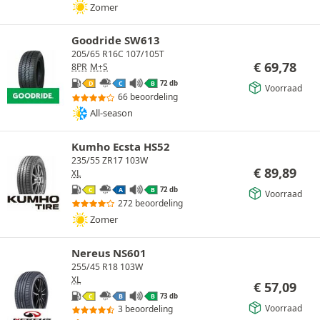
Zomer
Goodride SW613
205/65 R16C 107/105T
€
69,78
8PR
M+S
72 db
D
C
B
Voorraad
66 beoordeling
All-season
Kumho Ecsta HS52
235/55 ZR17 103W
€
89,89
XL
72 db
C
A
B
Voorraad
272 beoordeling
Zomer
Nereus NS601
255/45 R18 103W
XL
€
57,09
73 db
C
B
B
Voorraad
3 beoordeling