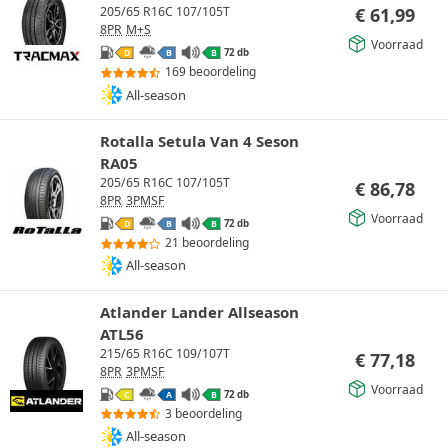
€
61,99
205/65 R16C 107/105T
8PR
M+S
Voorraad
72 db
D
B
B
169 beoordeling
All-season
Rotalla Setula Van 4 Seson
RA05
205/65 R16C 107/105T
€
86,78
8PR
3PMSF
Voorraad
72 db
D
B
B
21 beoordeling
All-season
Atlander Lander Allseason
ATL56
215/65 R16C 109/107T
€
77,18
8PR
3PMSF
Voorraad
72 db
C
A
B
3 beoordeling
All-season