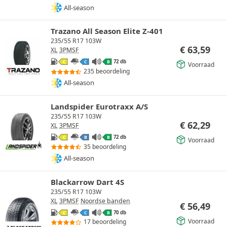
All-season
Trazano All Season Elite Z-401
235/55 R17 103W
€
63,59
XL
3PMSF
72 db
C
C
B
Voorraad
235 beoordeling
All-season
Landspider Eurotraxx A/S
235/55 R17 103W
€
62,29
XL
3PMSF
72 db
C
B
B
Voorraad
35 beoordeling
All-season
Blackarrow Dart 4S
235/55 R17 103W
XL
3PMSF
Noordse banden
€
56,49
70 db
C
C
B
Voorraad
17 beoordeling