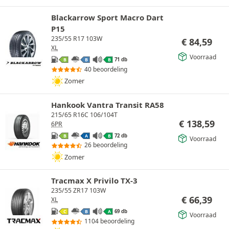
Blackarrow Sport Macro Dart
P15
235/55 R17 103W
€
84,59
XL
Voorraad
71 db
B
B
B
40 beoordeling
Zomer
Hankook Vantra Transit RA58
215/65 R16C 106/104T
€
138,59
6PR
72 db
B
A
B
Voorraad
26 beoordeling
Zomer
Tracmax X Privilo TX-3
235/55 ZR17 103W
€
66,39
XL
69 db
C
B
A
Voorraad
1104 beoordeling