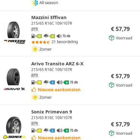
All-season
Mazzini Effivan
215/65 R16C 109/107R
€
57,79
8PR
72 db
C
C
Voorraad
21 beoordeling
Zomer
Arivo Transito ARZ 6-X
215/65 R16C 109/107R
€
57,79
8PR
72 db
C
C
B
Voorraad
Nieuwe aankomsten
Zomer
Sonix Primevan 9
215/65 R16C 109/107R
€
57,79
8PR
72 db
C
C
B
Voorraad
Nieuwe aankomsten