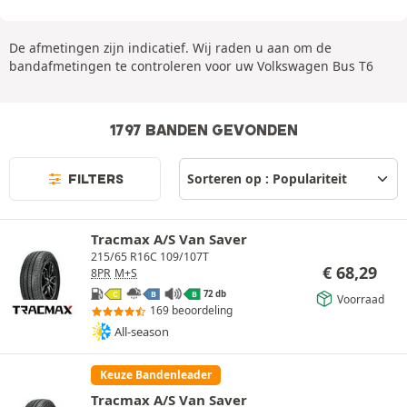
De afmetingen zijn indicatief. Wij raden u aan om de
bandafmetingen te controleren voor uw Volkswagen Bus T6
1797 BANDEN GEVONDEN
FILTERS
Tracmax A/S Van Saver
215/65 R16C 109/107T
€
68,29
8PR
M+S
72 db
C
B
B
Voorraad
169 beoordeling
All-season
Keuze Bandenleader
Tracmax A/S Van Saver