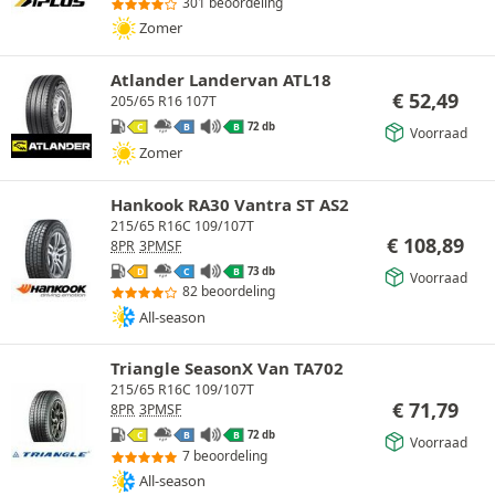
301 beoordeling
Zomer
Atlander Landervan ATL18
€
52,49
205/65 R16 107T
72 db
C
B
B
Voorraad
Zomer
Hankook RA30 Vantra ST AS2
215/65 R16C 109/107T
€
108,89
8PR
3PMSF
73 db
D
C
B
Voorraad
82 beoordeling
All-season
Triangle SeasonX Van TA702
215/65 R16C 109/107T
€
71,79
8PR
3PMSF
72 db
C
B
B
Voorraad
7 beoordeling
All-season