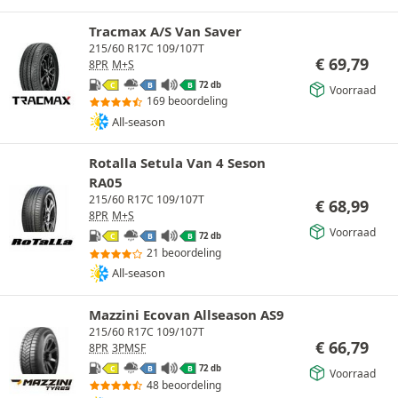
Tracmax A/S Van Saver
215/60 R17C 109/107T
€
69,79
8PR
M+S
72 db
C
B
B
Voorraad
169 beoordeling
All-season
Rotalla Setula Van 4 Seson
RA05
215/60 R17C 109/107T
€
68,99
8PR
M+S
Voorraad
72 db
C
B
B
21 beoordeling
All-season
Mazzini Ecovan Allseason AS9
215/60 R17C 109/107T
€
66,79
8PR
3PMSF
72 db
C
B
B
Voorraad
48 beoordeling