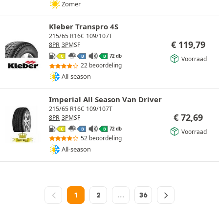
Zomer
Kleber Transpro 4S
215/65 R16C 109/107T
€
119,79
8PR
3PMSF
72 db
C
B
B
Voorraad
22 beoordeling
All-season
Imperial All Season Van Driver
215/65 R16C 109/107T
€
72,69
8PR
3PMSF
72 db
C
B
B
Voorraad
52 beoordeling
All-season
1
2
…
36