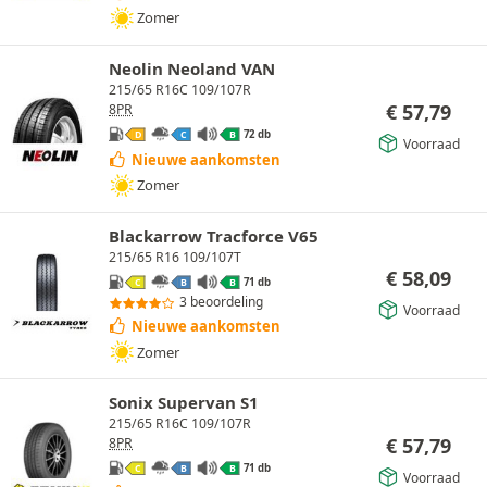
Zomer
Neolin Neoland VAN
215/65 R16C 109/107R
€
57,79
8PR
72 db
D
C
B
Voorraad
Nieuwe aankomsten
Zomer
Blackarrow Tracforce V65
215/65 R16 109/107T
€
58,09
71 db
C
B
B
3 beoordeling
Voorraad
Nieuwe aankomsten
Zomer
Sonix Supervan S1
215/65 R16C 109/107R
€
57,79
8PR
71 db
C
B
B
Voorraad