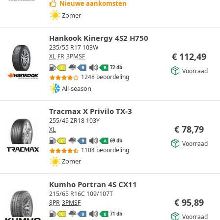
Nieuwe aankomsten
Zomer
Hankook Kinergy 4S2 H750
235/55 R17 103W
€
112,49
XL
FR
3PMSF
72 db
C
B
B
Voorraad
1248 beoordeling
All-season
Tracmax X Privilo TX-3
255/45 ZR18 103Y
€
78,79
XL
69 db
C
B
A
Voorraad
1104 beoordeling
Zomer
Kumho Portran 4S CX11
215/65 R16C 109/107T
€
95,89
8PR
3PMSF
71 db
C
B
B
Voorraad