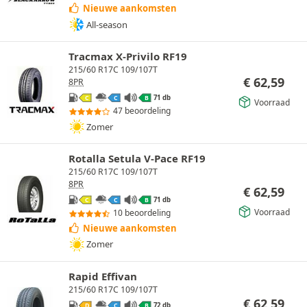
Nieuwe aankomsten
All-season
Tracmax X-Privilo RF19
215/60 R17C 109/107T
€
62,59
8PR
71 db
C
C
B
Voorraad
47 beoordeling
Zomer
Rotalla Setula V-Pace RF19
215/60 R17C 109/107T
8PR
€
62,59
71 db
C
C
B
Voorraad
10 beoordeling
Nieuwe aankomsten
Zomer
Rapid Effivan
215/60 R17C 109/107T
€
62,59
72 db
D
C
B