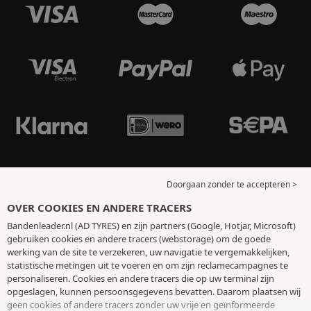
Doorgaan zonder te accepteren >
OVER COOKIES EN ANDERE TRACERS
Bandenleader.nl (AD TYRES) en zijn partners (Google, Hotjar, Microsoft)
gebruiken cookies en andere tracers (webstorage) om de goede
werking van de site te verzekeren, uw navigatie te vergemakkelijken,
statistische metingen uit te voeren en om zijn reclamecampagnes te
personaliseren. Cookies en andere tracers die op uw terminal zijn
opgeslagen, kunnen persoonsgegevens bevatten. Daarom plaatsen wij
geen cookies of andere tracers zonder uw vrije en geïnformeerde