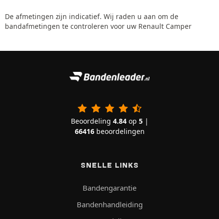
De afmetingen zijn indicatief. Wij raden u aan om de
bandafmetingen te controleren voor uw Renault Camper
Beoordeling
4.84
op
5
|
66416
beoordelingen
SNELLE LINKS
Bandengarantie
Bandenhandleiding