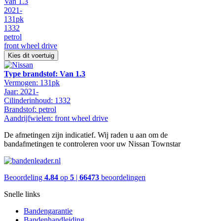
Van 1.3
2021-
131pk
1332
petrol
front wheel drive
Kies dit voertuig
Type brandstof: Van 1.3
Vermogen: 131pk
Jaar: 2021-
Cilinderinhoud: 1332
Brandstof: petrol
Aandrijfwielen: front wheel drive
De afmetingen zijn indicatief. Wij raden u aan om de
bandafmetingen te controleren voor uw Nissan Townstar
Beoordeling
4.84
op
5
|
66473
beoordelingen
Snelle links
Bandengarantie
Bandenhandleiding