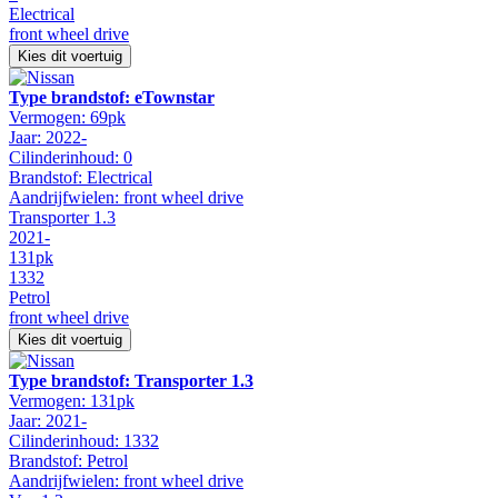
Electrical
front wheel drive
Kies dit voertuig
Type brandstof: eTownstar
Vermogen: 69pk
Jaar: 2022-
Cilinderinhoud: 0
Brandstof: Electrical
Aandrijfwielen: front wheel drive
Transporter 1.3
2021-
131pk
1332
Petrol
front wheel drive
Kies dit voertuig
Type brandstof: Transporter 1.3
Vermogen: 131pk
Jaar: 2021-
Cilinderinhoud: 1332
Brandstof: Petrol
Aandrijfwielen: front wheel drive