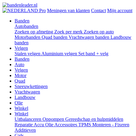
Pro
Meningen van klanten
Contact
Mijn account
Banden
Autobanden
Zoeken op afmeting
Zoek per merk
Zoeken op auto
Motorbanden
Quad banden
Vrachtwagen banden
Landbouw
banden
Velgen
Stalen velgen
Aluminium velgen
Set band + velg
Banden
Auto
Velgen
Motor
Quad
Sneeuwkettingen
Vrachtwagen
Landbouw
Olie
Winkel
Winkel
Uitbalanceren
Oppompen
Gereedschap en hulpmiddelen
Reparatie
Accu
Olie
Accessoires
TPMS
Monteren - Fixeren
Additieven
Gids