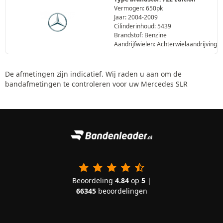
Vermogen: 650pk
Jaar: 2004-2009
Cilinderinhoud: 5439
Brandstof: Benzine
Aandrijfwielen: Achterwielaandrijving
De afmetingen zijn indicatief. Wij raden u aan om de
bandafmetingen te controleren voor uw Mercedes SLR
Beoordeling
4.84
op
5
|
66345
beoordelingen