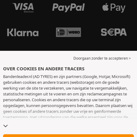
Doorgaan zonder te accepteren >
OVER COOKIES EN ANDERE TRACERS
Bandenleader.nl (AD TYRES) en zijn partners (Google, Hotjar, Microsoft)
gebruiken cookies en andere tracers (webstorage) om de goede
werking van de site te verzekeren, uw navigatie te vergemakkelijken,
statistische metingen uit te voeren en om zijn reclamecampagnes te
personaliseren. Cookies en andere tracers die op uw terminal zijn
opgeslagen, kunnen persoonsgegevens bevatten. Daarom plaatsen wij
geen cookies of andere tracers zonder uw vrije en geïnformeerde
toestemming, met uitzondering van die welke essentieel zijn voor de
werking van de site. We bewaren uw keuze 6 maanden. U kunt uw
toestemming op elk moment intrekken door naar de pagina over
cookies en andere tracers
te gaan. U kunt ervoor kiezen om verder te