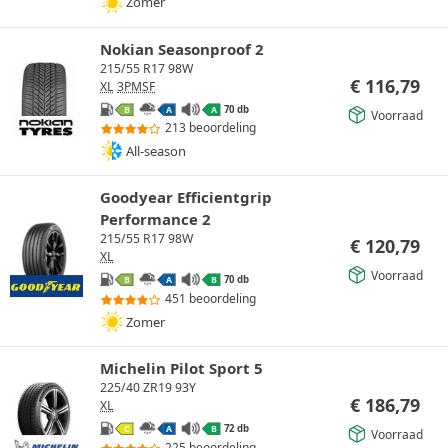
Zomer
Nokian Seasonproof 2
215/55 R17 98W
€
116,79
XL
3PMSF
70 db
B
A
A
Voorraad
213 beoordeling
All-season
Goodyear Efficientgrip
Performance 2
215/55 R17 98W
€
120,79
XL
Voorraad
70 db
B
A
B
451 beoordeling
Zomer
Michelin Pilot Sport 5
225/40 ZR19 93Y
€
186,79
XL
72 db
C
A
B
Voorraad
225 beoordeling