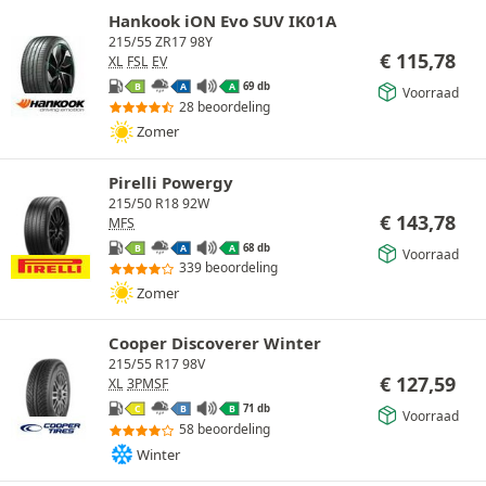
Hankook iON Evo SUV IK01A
215/55 ZR17 98Y
€
115,78
XL
FSL
EV
69 db
B
A
A
Voorraad
28 beoordeling
Zomer
Pirelli Powergy
215/50 R18 92W
€
143,78
MFS
68 db
B
A
A
Voorraad
339 beoordeling
Zomer
Cooper Discoverer Winter
215/55 R17 98V
€
127,59
XL
3PMSF
71 db
C
B
B
Voorraad
58 beoordeling
Winter