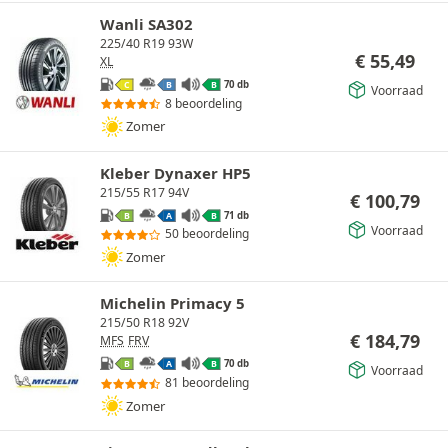
Wanli SA302
225/40 R19 93W
€
55,49
XL
70 db
C
B
B
Voorraad
8 beoordeling
Zomer
Kleber Dynaxer HP5
215/55 R17 94V
€
100,79
71 db
B
A
B
Voorraad
50 beoordeling
Zomer
Michelin Primacy 5
215/50 R18 92V
€
184,79
MFS
FRV
70 db
B
A
B
Voorraad
81 beoordeling
Zomer