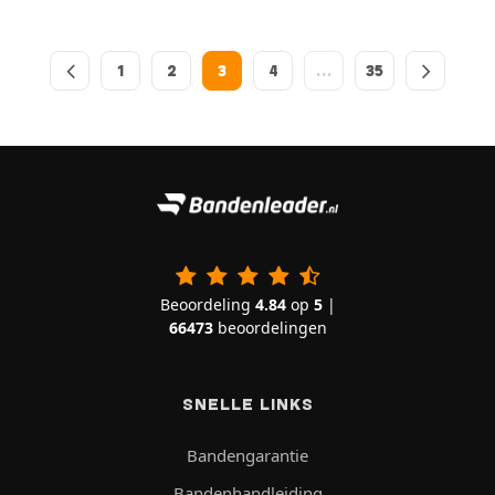
1
2
3
4
…
35
Beoordeling
4.84
op
5
|
66473
beoordelingen
SNELLE LINKS
Bandengarantie
Bandenhandleiding