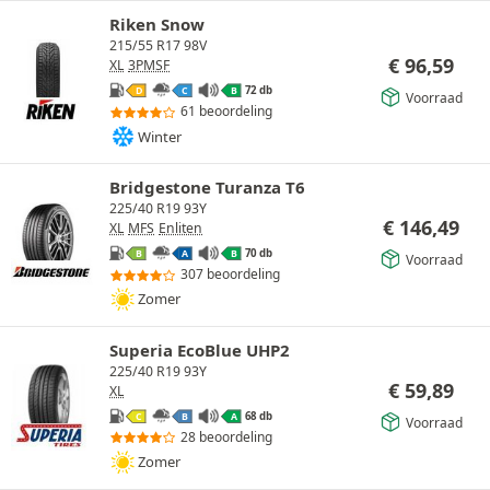
Riken Snow
215/55 R17 98V
€
96,59
XL
3PMSF
72 db
D
C
B
Voorraad
61 beoordeling
Winter
Bridgestone Turanza T6
225/40 R19 93Y
€
146,49
XL
MFS
Enliten
70 db
B
A
B
Voorraad
307 beoordeling
Zomer
Superia EcoBlue UHP2
225/40 R19 93Y
€
59,89
XL
68 db
C
B
A
Voorraad
28 beoordeling
Zomer