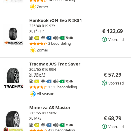
Zomer
Hankook iON Evo R IK31
225/40 R19 93Y
€
122,69
XL
(*)
FP
70 db
C
A
B
Voorraad
2 beoordeling
Zomer
Tracmax A/S Trac Saver
205/65 R16 99H
€
57,29
XL
3PMSF
72 db
C
B
B
Voorraad
1330 beoordeling
All-season
Minerva AS Master
215/55 R17 98W
€
68,79
XL
M+S
71 db
C
B
B
Voorraad
433 beoordeling