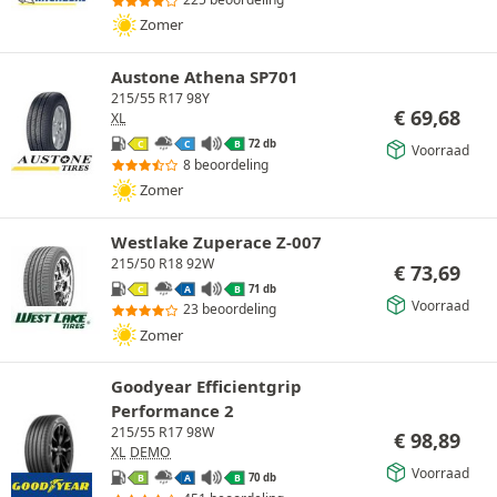
Zomer
Austone Athena SP701
215/55 R17 98Y
€
69,68
XL
72 db
C
C
B
Voorraad
8 beoordeling
Zomer
Westlake Zuperace Z-007
215/50 R18 92W
€
73,69
71 db
C
A
B
Voorraad
23 beoordeling
Zomer
Goodyear Efficientgrip
Performance 2
215/55 R17 98W
€
98,89
XL
DEMO
Voorraad
70 db
B
A
B