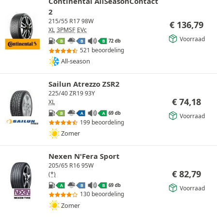
Continental AllSeasonContact
2
215/55 R17 98W
€
136,79
XL
3PMSF
EVc
Voorraad
72 db
B
B
B
521 beoordeling
All-season
Sailun Atrezzo ZSR2
225/40 ZR19 93Y
€
74,18
XL
69 db
B
A
A
Voorraad
199 beoordeling
Zomer
Nexen N'Fera Sport
205/65 R16 95W
€
82,79
(*)
69 db
A
B
B
Voorraad
130 beoordeling
Zomer