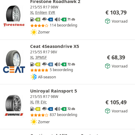
Firestone Roadhawk 2
215/55 R17 98W
€
103,79
XL
Enliten
EVR
71 db
B
A
B
Voorraad
114 beoordeling
Zomer
Ceat 4Seasondrive X5
215/55 R17 98V
€
68,39
XL
3PMSF
72 db
C
B
B
Voorraad
5 beoordeling
All-season
Uniroyal Rainsport 5
215/55 R17 98W
€
105,49
XL
FR
EVc
72 db
C
A
B
Voorraad
837 beoordeling
Zomer