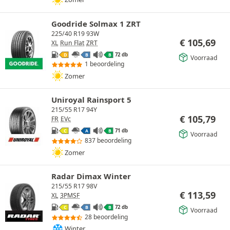
Goodride Solmax 1 ZRT
225/40 R19 93W
€
105,69
XL
Run Flat
ZRT
72 db
D
B
B
Voorraad
1 beoordeling
Zomer
Uniroyal Rainsport 5
215/55 R17 94Y
€
105,79
FR
EVc
71 db
C
A
B
Voorraad
837 beoordeling
Zomer
Radar Dimax Winter
215/55 R17 98V
€
113,59
XL
3PMSF
72 db
C
B
B
Voorraad
28 beoordeling
Winter