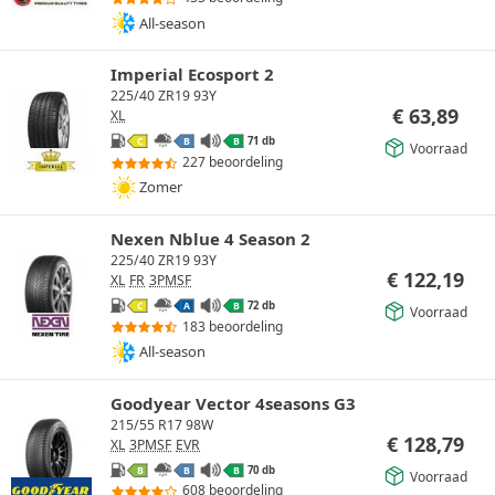
All-season
Imperial Ecosport 2
225/40 ZR19 93Y
€
63,89
XL
71 db
C
B
B
Voorraad
227 beoordeling
Zomer
Nexen Nblue 4 Season 2
225/40 ZR19 93Y
€
122,19
XL
FR
3PMSF
72 db
C
A
B
Voorraad
183 beoordeling
All-season
Goodyear Vector 4seasons G3
215/55 R17 98W
€
128,79
XL
3PMSF
EVR
70 db
B
B
B
Voorraad
608 beoordeling