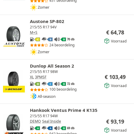
451 beoordeling
Zomer
Austone SP-802
215/55 R17 94V
€
64,78
M+S
70 db
C
B
B
Voorraad
24 beoordeling
Zomer
Dunlop All Season 2
215/55 R17 98W
€
103,49
XL
3PMSF
72 db
B
C
B
Voorraad
100 beoordeling
All-season
Hankook Ventus Prime 4 K135
215/55 R17 94W
€
93,19
DEMO
Seal Inside
69 db
A
A
B
Voorraad
942 beoordeling