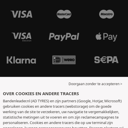
Doorgaan zonder te accepteren >
OVER COOKIES EN ANDERE TRACERS
Bandenleader.nl (AD TYRES) en zijn partners (Google, Hotjar, Microsoft)
gebruiken cookies en andere tracers (webstorage) om de goede
werking van de site te verzekeren, uw navigatie te vergemakkelijken,
statistische metingen uit te voeren en om zijn reclamecampagnes te
personaliseren. Cookies en andere tracers die op uw terminal zijn