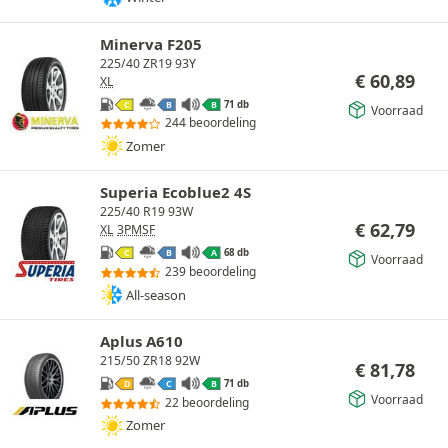
Minerva F205
225/40 ZR19 93Y
€
60,89
XL
71 db
C
B
B
Voorraad
244 beoordeling
Zomer
Superia Ecoblue2 4S
225/40 R19 93W
€
62,79
XL
3PMSF
68 db
C
B
A
Voorraad
239 beoordeling
All-season
Aplus A610
215/50 ZR18 92W
€
81,78
71 db
D
C
B
Voorraad
22 beoordeling
Zomer