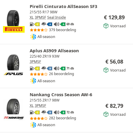
Pirelli Cinturato AllSeason SF3
215/55 R17 98W
€
129,89
XL
3PMSF
Seal Inside
69 db
C
A
A
Voorraad
379 beoordeling
All-season
Aplus AS909 Allseason
225/40 ZR19 93W
€
56,08
3PMSF
71 db
C
B
B
Voorraad
26 beoordeling
All-season
Nankang Cross Season AW-6
215/55 ZR17 98W
€
82,79
XL
3PMSF
72 db
C
B
B
Voorraad
282 beoordeling
All-season