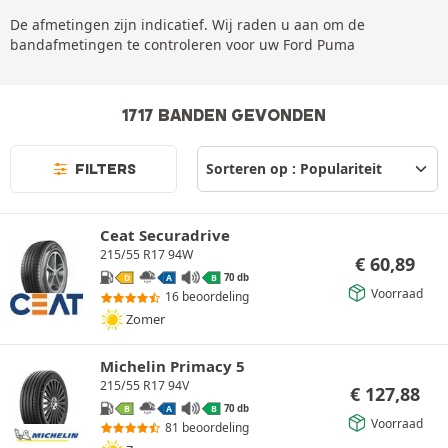
De afmetingen zijn indicatief. Wij raden u aan om de
bandafmetingen te controleren voor uw Ford Puma
1717 BANDEN GEVONDEN
FILTERS
Ceat Securadrive
215/55 R17 94W
€
60,89
70 db
D
A
B
Voorraad
16 beoordeling
Zomer
Michelin Primacy 5
215/55 R17 94V
€
127,88
70 db
B
A
B
Voorraad
81 beoordeling