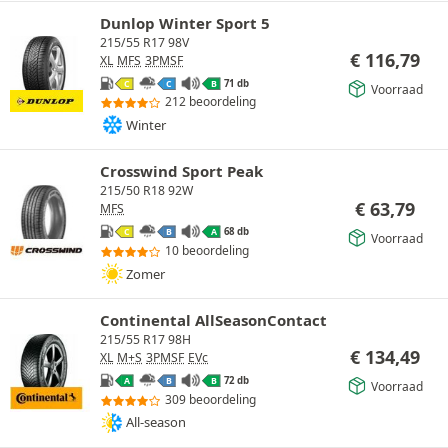
Dunlop Winter Sport 5
215/55 R17 98V
€
116,79
XL
MFS
3PMSF
71 db
C
C
B
Voorraad
212 beoordeling
Winter
Crosswind Sport Peak
215/50 R18 92W
€
63,79
MFS
68 db
C
B
A
Voorraad
10 beoordeling
Zomer
Continental AllSeasonContact
215/55 R17 98H
€
134,49
XL
M+S
3PMSF
EVc
72 db
A
B
B
Voorraad
309 beoordeling
All-season