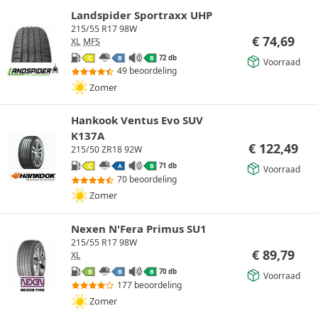
Landspider Sportraxx UHP
215/55 R17 98W
€
74,69
XL
MFS
72 db
C
B
B
Voorraad
49 beoordeling
Zomer
Hankook Ventus Evo SUV
K137A
€
122,49
215/50 ZR18 92W
71 db
C
A
B
Voorraad
70 beoordeling
Zomer
Nexen N'Fera Primus SU1
215/55 R17 98W
€
89,79
XL
70 db
B
B
B
Voorraad
177 beoordeling
Zomer