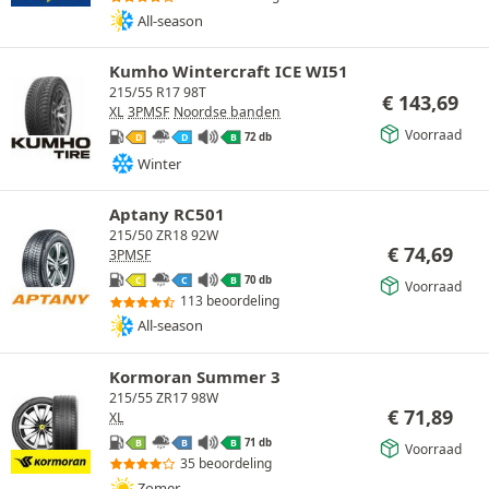
All-season
Kumho Wintercraft ICE WI51
215/55 R17 98T
€
143,69
XL
3PMSF
Noordse banden
Voorraad
72 db
D
D
B
Winter
Aptany RC501
215/50 ZR18 92W
€
74,69
3PMSF
70 db
C
C
B
Voorraad
113 beoordeling
All-season
Kormoran Summer 3
215/55 ZR17 98W
€
71,89
XL
71 db
B
B
B
Voorraad
35 beoordeling
Zomer