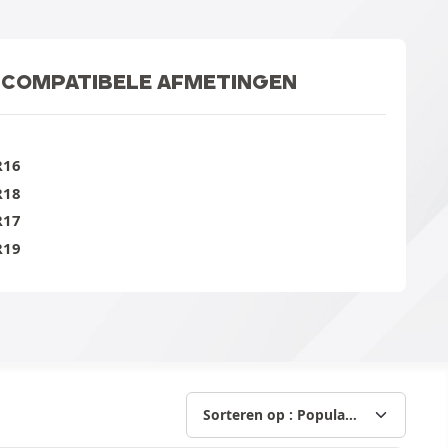
COMPATIBELE AFMETINGEN
R16
R18
R17
R19