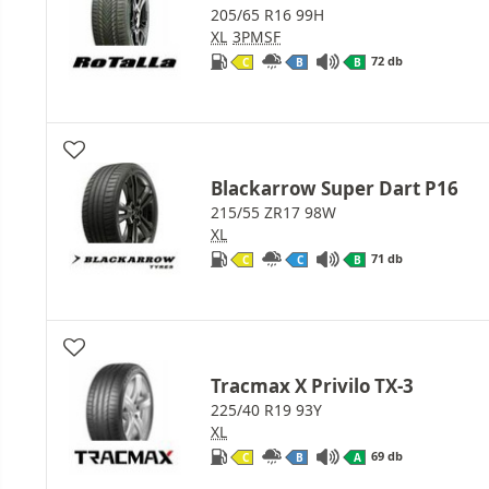
205/65 R16 99H
XL
3PMSF
72 db
C
B
B
Blackarrow Super Dart P16
215/55 ZR17 98W
XL
71 db
C
C
B
Tracmax X Privilo TX-3
225/40 R19 93Y
XL
69 db
C
B
A