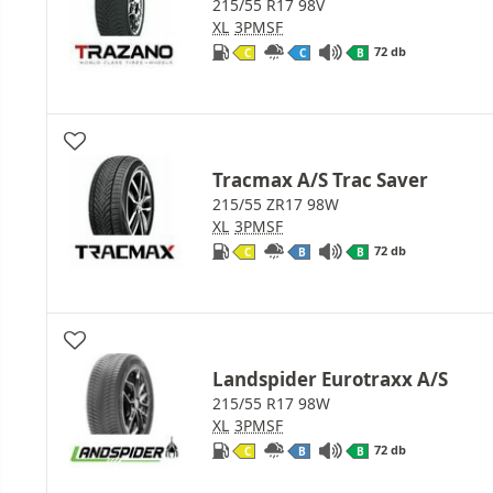
215/55 R17 98V
XL
3PMSF
72 db
C
C
B
Tracmax A/S Trac Saver
215/55 ZR17 98W
XL
3PMSF
72 db
C
B
B
Landspider Eurotraxx A/S
215/55 R17 98W
XL
3PMSF
72 db
C
B
B