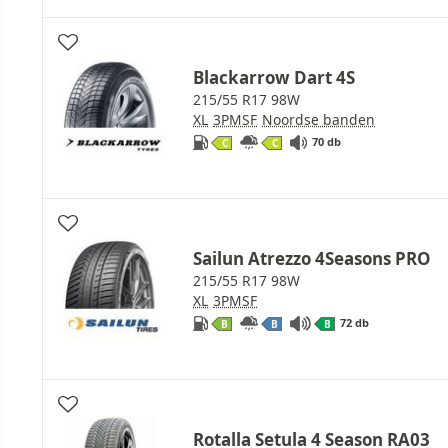
Blackarrow Dart 4S
215/55 R17 98W
XL
3PMSF
Noordse banden
70 db
C
C
Sailun Atrezzo 4Seasons PRO
215/55 R17 98W
XL
3PMSF
72 db
B
B
B
Rotalla Setula 4 Season RA03