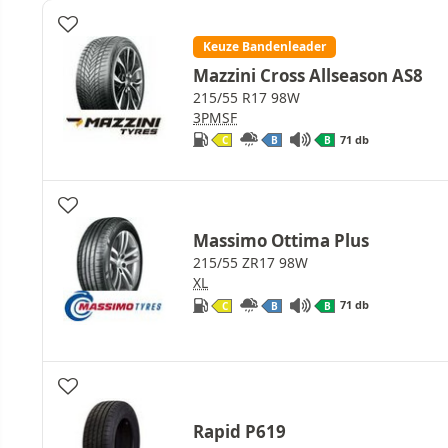
Keuze Bandenleader
Mazzini Cross Allseason AS8
215/55 R17 98W
3PMSF
71 db
C
B
B
Massimo Ottima Plus
215/55 ZR17 98W
XL
71 db
C
B
B
Rapid P619