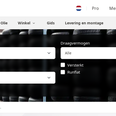
Pro
Men
Olie
Winkel
Gids
Levering en montage
Draagvermogen
Versterkt
Runflat
.