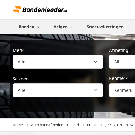
Banden
Velgen
Sneeuwkettingen
Merk
Afmeting
Alle
Kenmerk
Seizoen
Kenmerk
Home
Auto bandafmeting
Ford
Puma
(J2K) 2019 - 2024..