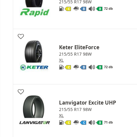
215/55 R17 98W
72 db
C
B
B
Keter EliteForce
215/55 R17 98W
XL
72 db
C
B
B
Lanvigator Excite UHP
215/55 R17 98W
XL
71 db
C
C
B