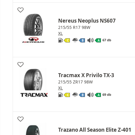
Nereus Neoplus NS607
215/55 R17 98W
XL
67 db
C
B
A
Tracmax X Privilo TX-3
215/55 ZR17 98W
XL
69 db
C
B
A
Trazano All Season Elite Z-401