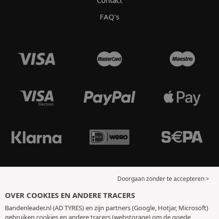
FAQ’s
Doorgaan zonder te accepteren >
OVER COOKIES EN ANDERE TRACERS
Bandenleader.nl (AD TYRES) en zijn partners (Google, Hotjar, Microsoft)
gebruiken cookies en andere tracers (webstorage) om de goede