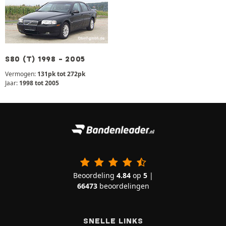
S80 (T) 1998 - 2005
Vermogen:
131pk tot 272pk
Jaar:
1998 tot 2005
Beoordeling
4.84
op
5
|
66473
beoordelingen
SNELLE LINKS