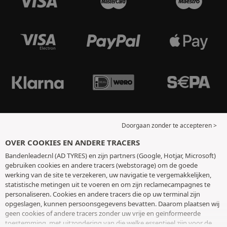
Doorgaan zonder te accepteren >
OVER COOKIES EN ANDERE TRACERS
Bandenleader.nl (AD TYRES) en zijn partners (Google, Hotjar, Microsoft)
gebruiken cookies en andere tracers (webstorage) om de goede
werking van de site te verzekeren, uw navigatie te vergemakkelijken,
statistische metingen uit te voeren en om zijn reclamecampagnes te
personaliseren. Cookies en andere tracers die op uw terminal zijn
opgeslagen, kunnen persoonsgegevens bevatten. Daarom plaatsen wij
geen cookies of andere tracers zonder uw vrije en geïnformeerde
toestemming, met uitzondering van die welke essentieel zijn voor de