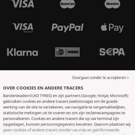
Doorgaan zonder te accepteren >
OVER COOKIES EN ANDERE TRACERS
Bandenleader.nl (AD TYRES) en zijn partners (Google, Hotjar, Microsoft)
gebruiken cookies en andere tracers (webstorage) om de goede
werking van de site te verzekeren, uw navigatie te vergemakkelijken,
statistische metingen uit te voeren en om zijn reclamecampagnes te
personaliseren. Cookies en andere tracers die op uw terminal zijn
opgeslagen, kunnen persoonsgegevens bevatten. Daarom plaatsen wij
geen cookies of andere tracers zonder uw vrije en geïnformeerde