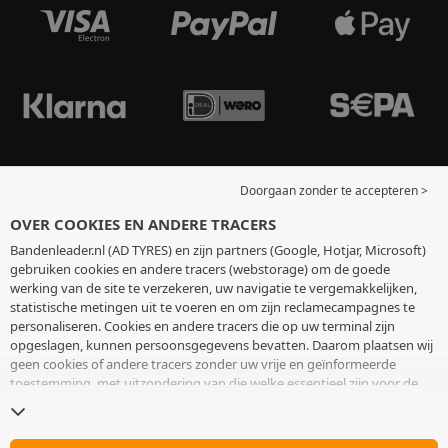
Doorgaan zonder te accepteren >
OVER COOKIES EN ANDERE TRACERS
Bandenleader.nl (AD TYRES) en zijn partners (Google, Hotjar, Microsoft)
gebruiken cookies en andere tracers (webstorage) om de goede
werking van de site te verzekeren, uw navigatie te vergemakkelijken,
statistische metingen uit te voeren en om zijn reclamecampagnes te
personaliseren. Cookies en andere tracers die op uw terminal zijn
opgeslagen, kunnen persoonsgegevens bevatten. Daarom plaatsen wij
geen cookies of andere tracers zonder uw vrije en geïnformeerde
toestemming, met uitzondering van die welke essentieel zijn voor de
werking van de site. We bewaren uw keuze 6 maanden. U kunt uw
toestemming op elk moment intrekken door naar de pagina over
cookies en andere tracers
te gaan. U kunt ervoor kiezen om verder te