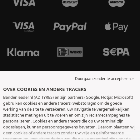
Doorgaan zonder te accepteren >
OVER COOKIES EN ANDERE TRACERS
Bandenleader.nl (AD TYRES) en zijn partners (Google, Hotjar, Microsoft)
gebruiken cookies en andere tracers (webstorage) om de goede
werking van de site te verzekeren, uw navigatie te vergemakkelijken,
statistische metingen uit te voeren en om zijn reclamecampagnes te
personaliseren. Cookies en andere tracers die op uw terminal zijn
opgeslagen, kunnen persoonsgegevens bevatten. Daarom plaatsen wij
geen cookies of andere tracers zonder uw vrije en geïnformeerde
toestemming, met uitzondering van die welke essentieel zijn voor de