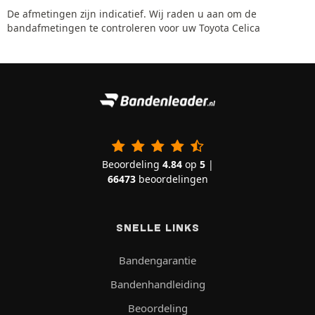
De afmetingen zijn indicatief. Wij raden u aan om de
bandafmetingen te controleren voor uw Toyota Celica
Beoordeling
4.84
op
5
|
66473
beoordelingen
SNELLE LINKS
Bandengarantie
Bandenhandleiding
Beoordeling