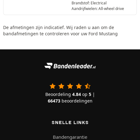
Brandstof: Electrical
Aandrijfwielen: All-wheel drive
De afmetingen zijn indicatief. Wij raden u aan om de
bandafmetingen te controleren voor uw Ford Mustang
Beoordeling
4.84
op
5
|
66473
beoordelingen
SNELLE LINKS
Bandengarantie