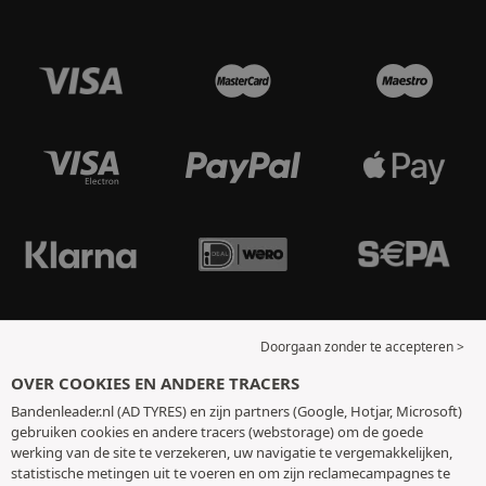
Doorgaan zonder te accepteren >
OVER COOKIES EN ANDERE TRACERS
Bandenleader.nl (AD TYRES) en zijn partners (Google, Hotjar, Microsoft)
gebruiken cookies en andere tracers (webstorage) om de goede
werking van de site te verzekeren, uw navigatie te vergemakkelijken,
statistische metingen uit te voeren en om zijn reclamecampagnes te