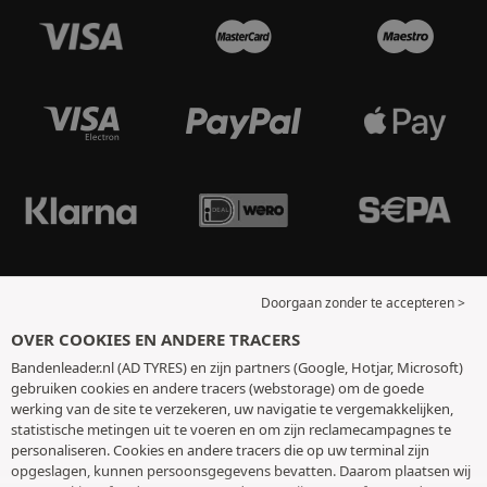
Doorgaan zonder te accepteren >
OVER COOKIES EN ANDERE TRACERS
Bandenleader.nl (AD TYRES) en zijn partners (Google, Hotjar, Microsoft)
gebruiken cookies en andere tracers (webstorage) om de goede
werking van de site te verzekeren, uw navigatie te vergemakkelijken,
statistische metingen uit te voeren en om zijn reclamecampagnes te
personaliseren. Cookies en andere tracers die op uw terminal zijn
opgeslagen, kunnen persoonsgegevens bevatten. Daarom plaatsen wij