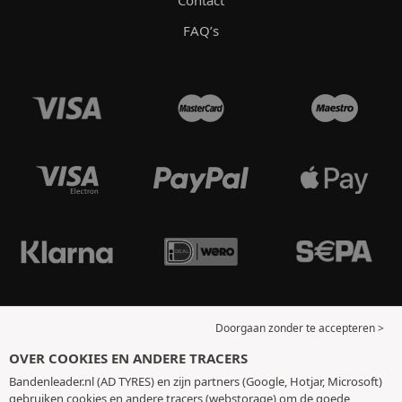
FAQ’s
Doorgaan zonder te accepteren >
OVER COOKIES EN ANDERE TRACERS
Bandenleader.nl (AD TYRES) en zijn partners (Google, Hotjar, Microsoft)
gebruiken cookies en andere tracers (webstorage) om de goede