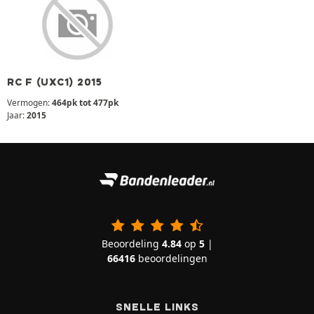
RC F (UXC1) 2015
Vermogen:
464pk tot 477pk
Jaar:
2015
Beoordeling
4.84
op
5
|
66416
beoordelingen
SNELLE LINKS